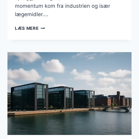
momentum kom fra industrien og især
lægemidler….
DANSK
LÆS MERE
ERHVERVSLIV
I
2025:
VÆKST,
SÅRBARHEDER
OG
STRATEGISKE
MULIGHEDER