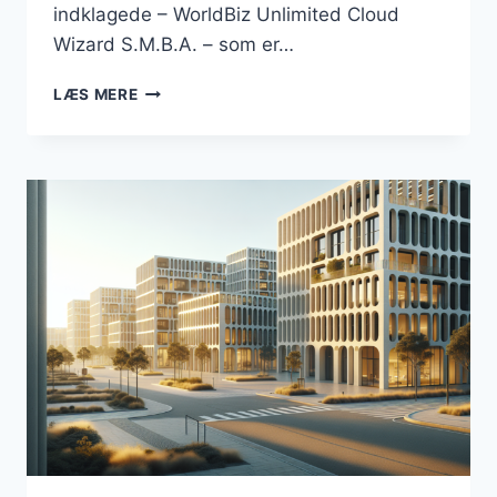
indklagede – WorldBiz Unlimited Cloud
Wizard S.M.B.A. – som er…
DOMÆNET
LÆS MERE
“BUSINESSESBJERG.DK”
FORBLIVER
EN
DEL
AF
DANMARKSBUSINESS