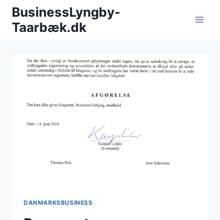
Fortsæt
BusinessLyngby-
til
Taarbæk.dk
indhold
DANMARKSBUSINESS