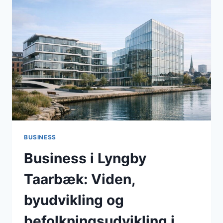
SAMLEDE
ERHVERV,
UDDANNELSE
OG
INFRASTRUKTUR
BUSINESS
Business i Lyngby
Taarbæk: Viden,
byudvikling og
befolkningsudvikling i