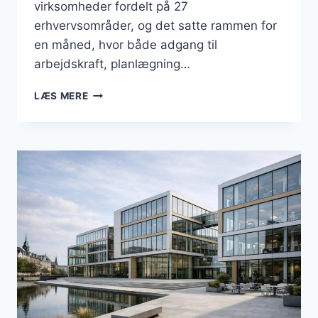
virksomheder fordelt på 27
erhvervsområder, og det satte rammen for
en måned, hvor både adgang til
arbejdskraft, planlægning…
BUSINESS
LÆS MERE
I
LYNGBY
TAARBÆK:
ET
TÆT
ERHVERVSLIV
MELLEM
KOMPETENCER
OG
DRIFT