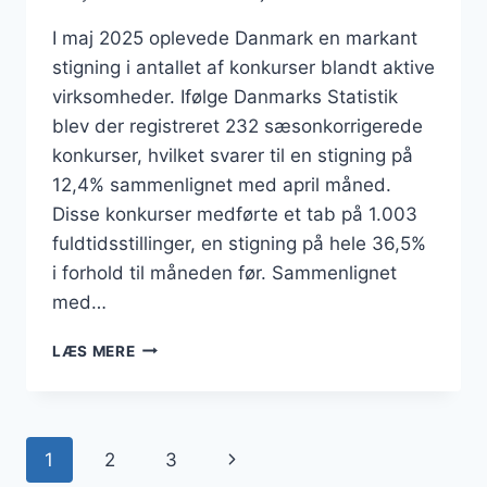
I maj 2025 oplevede Danmark en markant
stigning i antallet af konkurser blandt aktive
virksomheder. Ifølge Danmarks Statistik
blev der registreret 232 sæsonkorrigerede
konkurser, hvilket svarer til en stigning på
12,4% sammenlignet med april måned.
Disse konkurser medførte et tab på 1.003
fuldtidsstillinger, en stigning på hele 36,5%
i forhold til måneden før. Sammenlignet
med…
KONKURSBØLGE
LÆS MERE
SKYLLER
IND
OVER
DANMARK:
Side
Næste
1
2
3
HVER
FEMTE