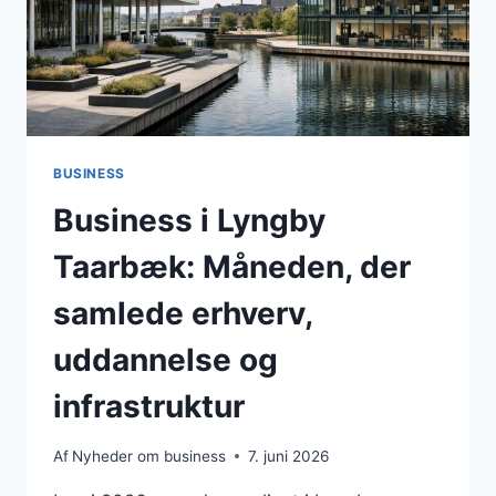
OG
GRØN
OMSTILLING
BUSINESS
Business i Lyngby
Taarbæk: Måneden, der
samlede erhverv,
uddannelse og
infrastruktur
Af
Nyheder om business
7. juni 2026