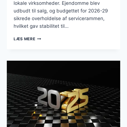
lokale virksomheder. Ejendomme blev
udbudt til salg, og budgettet for 2026-29
sikrede overholdelse af servicerammen,
hvilket gav stabilitet til…
BUSINESS
LÆS MERE
I
LYNGBY
TAARBÆK:
WORKSHOPS,
LETBANETEST
OG
EJENDOMSSALG
PRÆGEDE
MÅNEDEN