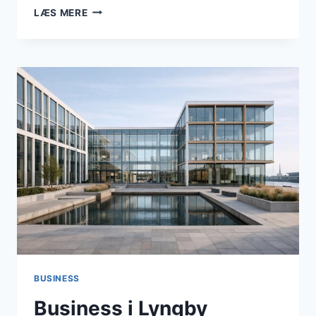
BUSINESS
LÆS MERE
I
LYNGBY
TAARBÆK:
VIDEN,
BYUDVIKLING
OG
BEFOLKNINGSUDVIKLING
I
FOKUS
I
APRIL
2026
BUSINESS
Business i Lyngby