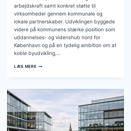
arbejdskraft samt konkret støtte til
virksomheder gennem kommunale og
lokale partnerskaber. Udviklingen byggede
videre på kommunens stærke position som
uddannelses- og videnshub nord for
København og på en tydelig ambition om at
koble byudvikling,…
BUSINESS
LÆS MERE
I
LYNGBY
TAARBÆK:
JUNI
2026
SOM
MÅNED
FOR
VIDENSBASERET
ERHVERV