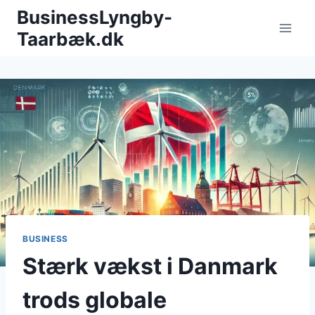
Fortsæt
BusinessLyngby-
til
Taarbæk.dk
indhold
BUSINESS
Stærk vækst i Danmark
trods globale