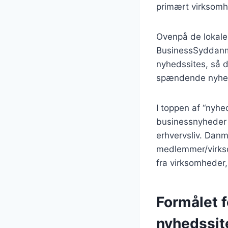
primært virksomh
Ovenpå de lokale 
BusinessSyddanma
nyhedssites, så de
spændende nyhed
I toppen af “nyh
businessnyheder u
erhvervsliv. Danm
medlemmer/virkso
fra virksomheder
Formålet 
nyhedssit