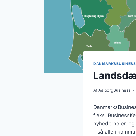
DANMARKSBUSINESS
Landsdæ
Af
AalborgBusiness
DanmarksBusiness
f.eks. BusinessK
nyhederne er, og
– så alle i kommu