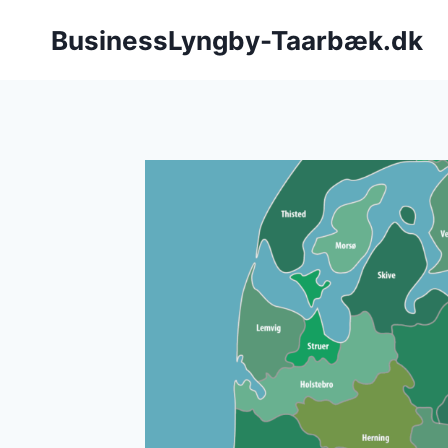
Fortsæt
BusinessLyngby-Taarbæk.dk
til
indhold