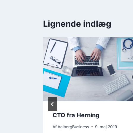
Lignende indlæg
r hen
CTO fra Herning
Af
AalborgBusiness
9. maj 2019