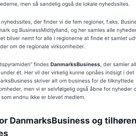
ederne, men så sandelig også de lokale nyhedssites.
nyhedssites, der finder vi de fem regioner, f.eks. Bus
rk og BusinessMidtjylland, og her samles alle nyheder
t bliver nemt for alle i regionerne at finde et samlet ud
er om de regionale virksomheder.
edspyramiden” findes
DanmarksBusiness
, der samler al
nder ét. Her vil der virkelig kunne opnåes indsigt i de
arksBusiness skriver alt om business for de tilknyttede
mheder, men vi er selvfølgelig også åbne for nyheder o
, som endnu ikke er blevet medlem.
for DanmarksBusiness og tilhøre
es