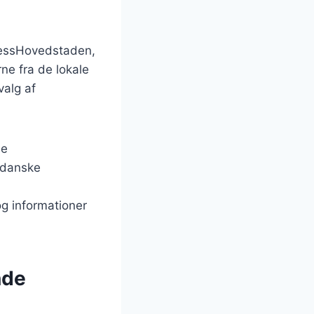
inessHovedstaden,
ne fra de lokale
valg af
le
t danske
g informationer
nde