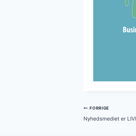
Indlægsnavi
FORRIGE
Nyhedsmediet er LIV