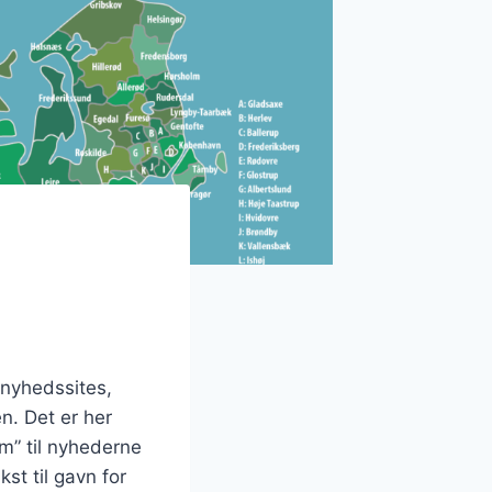
nyhedssites,
. Det er her
m” til nyhederne
st til gavn for